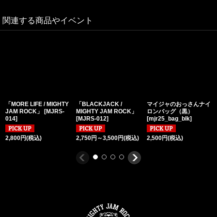
関連する商品やイベント
「MORE LIFE / MIGHTY
「BLACKJACK /
マイジャのおっさんナイ
JAM ROCK」
[
MJRS-
MIGHTY JAM ROCK」
ロンバッグ（黒）
014
]
[
MJRS-012
]
[
mjr25_bag_blk
]
2,800
円
(税込)
2,750
円
～3,500
円
(税込)
2,500
円
(税込)