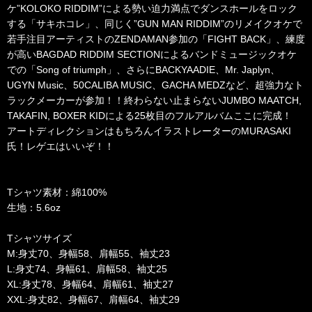
ケ”KOLOKO RIDDIM”による勢い迫力満点でダンスホールをロック
する「サキホコレ」、同じく”GUN MAN RIDDIM”のリメイクオケで
若手注目アーティストのZENDAMAN参加の「FIGHT BACK」、練度
が高いBAGDAD RIDDIM SECTIONによるバンドミュージックオケ
での「Song of triumph」、さらにBACKYAADIE、Mr. Japlyn、
UGYN Music、50CALIBA MUSIC、GACHA MEDZなど、超強力なト
ラックメーカーが参加！！終わらない止まらないJUMBO MAATCH,
TAKAFIN, BOXER KIDによる25枚目のフルアルバムここに完成！
アートディレクションはもちろんイラストレーターのMURASAKI
氏！レゲエはいいぞ！！
Tシャツ素材：綿100%
生地：5.6oz
Tシャツサイズ
M:身丈70、身幅58、肩幅55、袖丈23
L:身丈74、身幅61、肩幅58、袖丈25
XL:身丈78、身幅64、肩幅61、袖丈27
XXL:身丈82、身幅67、肩幅64、袖丈29