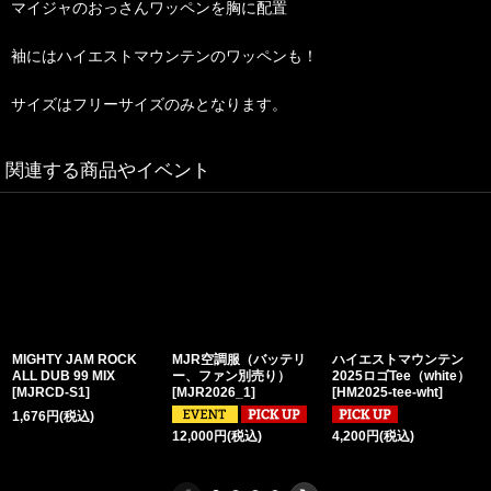
マイジャのおっさんワッペンを胸に配置
袖にはハイエストマウンテンのワッペンも！
サイズはフリーサイズのみとなります。
関連する商品やイベント
MIGHTY JAM ROCK
MJR空調服（バッテリ
ハイエストマウンテン
ALL DUB 99 MIX
ー、ファン別売り）
2025ロゴTee（white）
[
MJRCD-S1
]
[
MJR2026_1
]
[
HM2025-tee-wht
]
1,676
円
(税込)
12,000
円
(税込)
4,200
円
(税込)