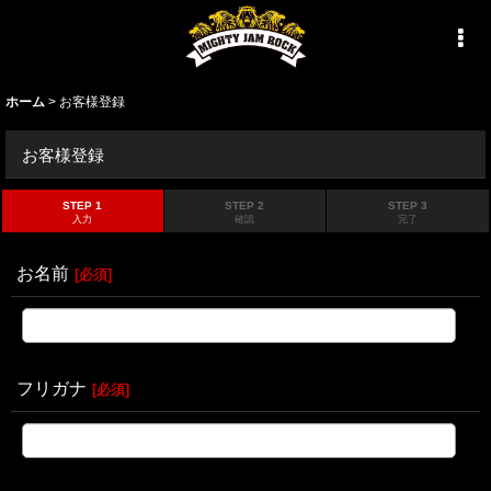
ホーム
>
お客様登録
お客様登録
STEP 1
STEP 2
STEP 3
入力
確認
完了
お名前
[
必須
]
フリガナ
[
必須
]