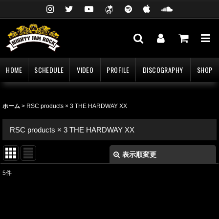
HOME
SCHEDULE
VIDEO
PROFILE
DISCOGRAPHY
SHOP
ホーム
>
RSC products × 3 THE HARDWAY XX
RSC products × 3 THE HARDWAY XX
表示順変更
閉じる
5
件
表示数
:
並び順
: