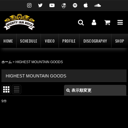
HOME
SCHEDULE
VIDEO
PROFILE
DISCOGRAPHY
SHOP
ホーム
>
HIGHEST MOUNTAIN GOODS
HIGHEST MOUNTAIN GOODS
表示順変更
閉じる
9
件
表示数
:
並び順
: