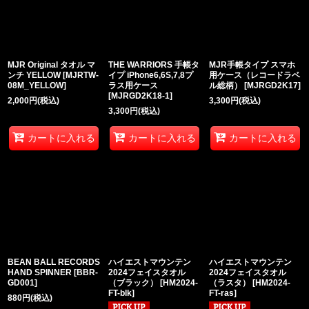
MJR Original タオル マ
THE WARRIORS 手帳タ
MJR手帳タイプ スマホ
ンチ YELLOW
[
MJRTW-
イプ iPhone6,6S,7,8プ
用ケース（レコードラベ
08M_YELLOW
]
ラス用ケース
ル総柄）
[
MJRGD2K17
]
[
MJRGD2K18-1
]
2,000
円
(税込)
3,300
円
(税込)
3,300
円
(税込)
カートに入れる
カートに入れる
カートに入れる
BEAN BALL RECORDS
ハイエストマウンテン
ハイエストマウンテン
HAND SPINNER
[
BBR-
2024フェイスタオル
2024フェイスタオル
GD001
]
（ブラック）
[
HM2024-
（ラスタ）
[
HM2024-
FT-blk
]
FT-ras
]
880
円
(税込)