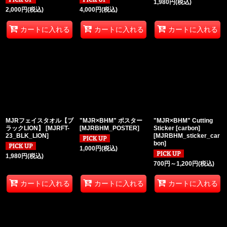
1,980
円
(税込)
2,000
円
(税込)
4,000
円
(税込)
カートに入れる
カートに入れる
カートに入れる
MJRフェイスタオル【ブ
"MJR×BHM" ポスター
"MJR×BHM" Cutting
ラックLION】
[
MJRFT-
[
MJRBHM_POSTER
]
Sticker [carbon]
23_BLK_LION
]
[
MJRBHM_sticker_car
bon
]
1,000
円
(税込)
1,980
円
(税込)
700
円
～1,200
円
(税込)
カートに入れる
カートに入れる
カートに入れる