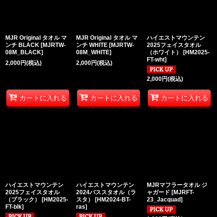
絞り込む
MJR Original タオル マ
MJR Original タオル マ
ハイエストマウンテン
ンチ BLACK
[
MJRTW-
ンチ WHITE
[
MJRTW-
2025フェイスタオル
08M_BLACK
]
08M_WHITE
]
（ホワイト）
[
HM2025-
FT-wht
]
2,000
円
(税込)
2,000
円
(税込)
2,000
円
(税込)
カートに入れる
カートに入れる
カートに入れる
ハイエストマウンテン
ハイエストマウンテン
MJRマフラータオル ジ
2025フェイスタオル
2024バススタオル（ラ
ャガード
[
MJRFT-
（ブラック）
[
HM2025-
スタ）
[
HM2024-BT-
23_Jacquad
]
FT-blk
]
ras
]