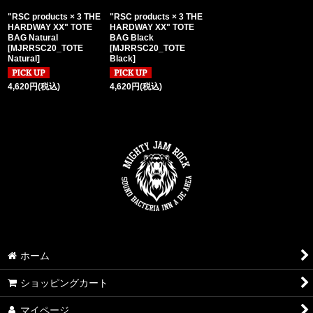
"RSC products × 3 THE
"RSC products × 3 THE
HARDWAY XX" TOTE
HARDWAY XX" TOTE
BAG Natural
BAG Black
[
MJRRSC20_TOTE
[
MJRRSC20_TOTE
Natural
]
Black
]
4,620
円
(税込)
4,620
円
(税込)
ホーム
ショッピングカート
マイページ