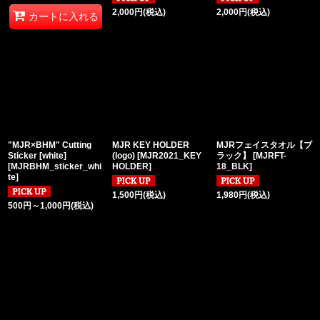
2,000
円
(税込)
2,000
円
(税込)
カートに入れる
"MJR×BHM" Cutting
MJR KEY HOLDER
MJRフェイスタオル【ブ
Sticker [white]
(logo)
[
MJR2021_KEY
ラック】
[
MJRFT-
[
MJRBHM_sticker_whi
HOLDER
]
18_BLK
]
te
]
1,500
円
(税込)
1,980
円
(税込)
500
円
～1,000
円
(税込)