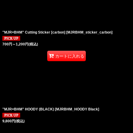
絞り込む
"MJR×BHM" Cutting Sticker [carbon]
[
MJRBHM_sticker_carbon
]
700
円
～1,200
円
(税込)
カートに入れる
"MJR×BHM" HOODY (BLACK)
[
MJRBHM_HOODY Black
]
9,800
円
(税込)