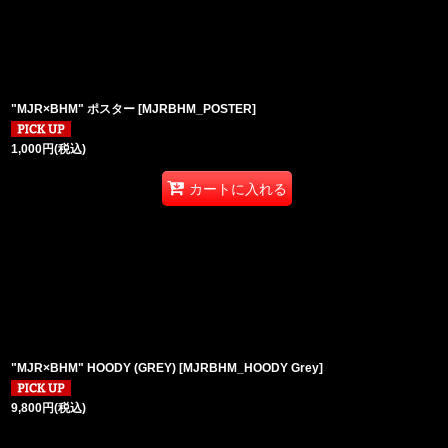
並び順
:
"MJR×BHM" ポスター
[
MJRBHM_POSTER
]
1,000
円
(税込)
カートに入れる
"MJR×BHM" HOODY (GREY)
[
MJRBHM_HOODY Grey
]
9,800
円
(税込)