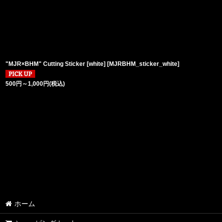
"MJR×BHM" Cutting Sticker [white]
[
MJRBHM_sticker_white
]
500
円
～1,000
円
(税込)
ホーム