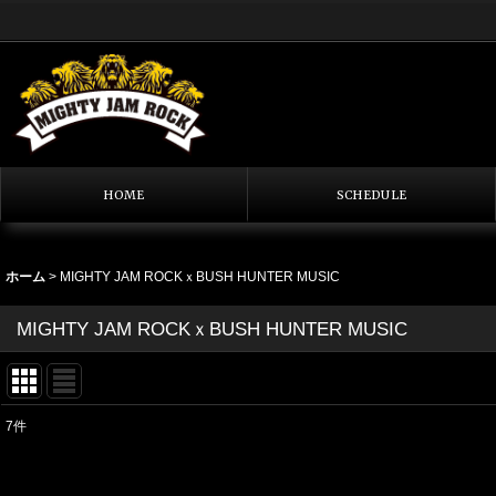
HOME
SCHEDULE
ホーム
>
MIGHTY JAM ROCKｘBUSH HUNTER MUSIC
MIGHTY JAM ROCKｘBUSH HUNTER MUSIC
7
件
表示数
: