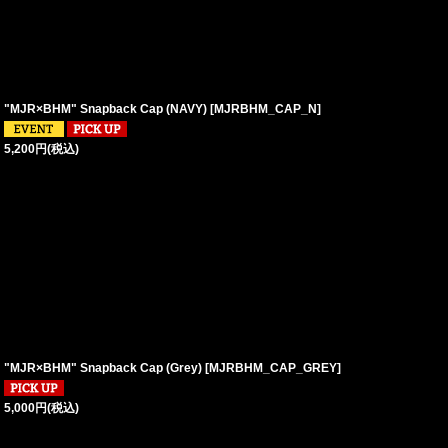
"MJR×BHM" Snapback Cap (NAVY)
[
MJRBHM_CAP_N
]
5,200
円
(税込)
"MJR×BHM" Snapback Cap (Grey)
[
MJRBHM_CAP_GREY
]
5,000
円
(税込)