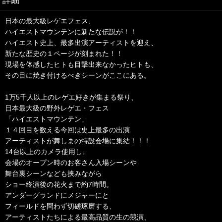
日本の最大級レゲエフェス、
ハイエストマウンテンに新たな伝説が！！
ハイエスト史上、最多出演アーティストを迎え、
新たな歴史の１ページが刻まれた！！
現場を体感したヒトも目撃出来なかったヒトも、
その目に焼き付けるべきシーンがここにある。
1万5千人以上のレゲエ好きが集まる祭り、
日本最大級の野外レゲエ・フェス
「ハイエストマウンテン」
１４回目を数える今回は史上最多の出演
アーティストが舞しまの特設会場に集結！！！
14台以上のカメラ使用し、
会場のオープン時のお客さん入場シーンや
舞台裏シーンなども挟みながら
ショー終演後の花火まで約7時間。
アンダーグランドにメジャーにと
フィールドを問わず切磋琢磨する、
アーティストたちによる最高品質の生の競演、