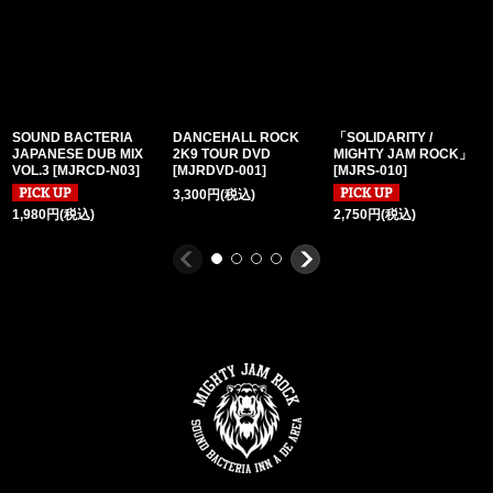
SOUND BACTERIA
DANCEHALL ROCK
「SOLIDARITY /
JAPANESE DUB MIX
2K9 TOUR DVD
MIGHTY JAM ROCK」
VOL.3
[
MJRCD-N03
]
[
MJRDVD-001
]
[
MJRS-010
]
3,300
円
(税込)
1,980
円
(税込)
2,750
円
(税込)