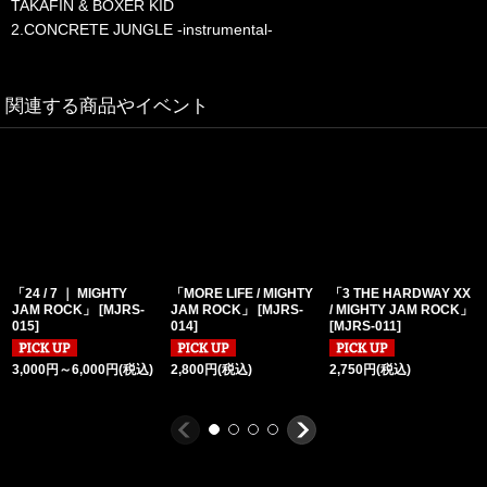
TAKAFIN & BOXER KID
2.CONCRETE JUNGLE -instrumental-
関連する商品やイベント
「24 / 7 ｜ MIGHTY
「MORE LIFE / MIGHTY
「3 THE HARDWAY XX
JAM ROCK」
[
MJRS-
JAM ROCK」
[
MJRS-
/ MIGHTY JAM ROCK」
015
]
014
]
[
MJRS-011
]
3,000
円
～6,000
円
(税込)
2,800
円
(税込)
2,750
円
(税込)