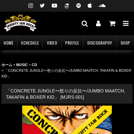
HOME
SCHEDULE
VIDEO
PROFILE
DISCOGRAPHY
SHOP
ホーム
>
MUSIC
>
CD
>
「CONCRETE JUNGLE〜怒りの反抗〜/JUMBO MAATCH, TAKAFIN & BOXER
KID」
「CONCRETE JUNGLE〜怒りの反抗〜/JUMBO MAATCH,
TAKAFIN & BOXER KID」
[
MJRS-001
]