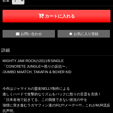
数量
:
カートに入れる
お問い合わせ
お気に入り登録
詳細
MIGHTY JAM ROCKの2011年SINGLE
「CONCRETE JUNGLE〜怒りの反抗〜」
/JUMBO MAATCH, TAKAFIN & BOXER KID
今作はジャマイカの盟友NELLY制作による
激しくハードで攻撃的なリズムをバックに怒りの言霊を充填！
「日本各地で起きてる、この我慢できない状況の中を
強情に突き進むラガマフィン達の叫び!!メーデー!!!」これがMJR流反
抗声明。