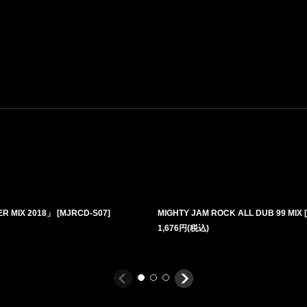
R MIX 2018」
[
MJRCD-S07
]
MIGHTY JAM ROCK ALL DUB 99 MIX
[
1,676
円
(税込)