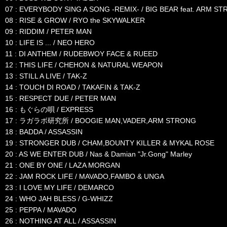
07 : EVERYBODY SING A SONG -REMIX- / BIG BEAR feat. ARM S
08 : RISE & GROW / RYO the SKYWALKER
09 : RIDDIM / PETER MAN
10 : LIFE IS ... / NEO HERO
11 : DI ANTHEM / RUDEBWOY FACE & RUEED
12 : THIS LIFE / CHEHON & NATURAL WEAPON
13 : STILL A LIVE / TAK-Z
14 : TOUCH DI ROAD / TAKAFIN & TAK-Z
15 : RESPECT DUE / PETER MAN
16 : もぐらの唄 / EXPRESS
17 : ラガラボ研究所 / BOOGIE MAN,VADER,ARM STRONG
18 : BADDA / ASSASSIN
19 : STRONGER DUB / CHAM,BOUNTY KILLER & MYKAL ROSE
20 : AS WE ENTER DUB / Nas & Damian "Jr.Gong" Marley
21 : ONE BY ONE / LAZA MORGAN
22 : JAM ROCK LIFE / MAVADO,FAMBO & UNGA
23 : I LOVE MY LIFE / DEMARCO
24 : WHO JAH BLESS / G-WHIZZ
25 : PEPPA / MAVADO
26 : NOTHING AT ALL / ASSASSIN