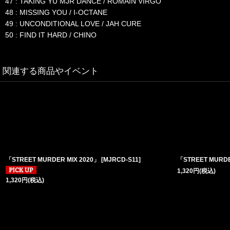
47 : TAKING YU MJR DANCE / ROMAIN VIRGO
48 : MISSING YOU / I-OCTANE
49 : UNCONDITIONAL LOVE / JAH CURE
50 : FIND IT HARD / CHINO
関連する商品やイベント
「STREET MURDER MIX 2020」
[
MJRCD-S11
]
「STREET MURDE
1,320
円
(税込)
1,320
円
(税込)