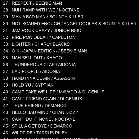
27 : RESPECT / BEENIE MAN
28 : NUH RAMP WITH WE / I-OCTANE
29 : MAN A BAD MAN / BOUNTY KILLER
30 : NOT SCARED ENOUGH / ANGEL DOOLAS & BOUNTY KILLER
31 : JAM ROCK CRAZY / JUNIOR REID
32 : FIRE PON OBEAH / CAPLETON
33 : LIGHTER / CHARLY BLACKS
34 : O.K. -JAPAN EDITION- / BEENIE MAN
35 : NAH SELL OUT / KHAGO
36 : THUNDEROUS CLAP / AIDONIA
37 : BAD PEOPLE / AIDONIA
38 : HAND INNA DE AIR / ASSASSIN
39 : HOLD YU / GYPTIAN
40 : CAN'T TAKE WE LIFE / MAVADO & DI GENIUS
41 : CAN'T FRIEND AGAIN / DI GENIUS
42 : TRUE FRIEND / DEMARCO
43 : HELLO BAD MIND / CHAN DIZZY
44 : CAN'T DO IT NONE / I-OCTANE
45 : STILL A GET BYE / DEMARCO
46 : WILDFIRE / TARRUS RILEY