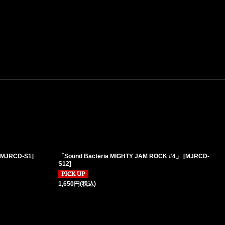
MJRCD-S1
]
「Sound Bacteria MIGHTY JAM ROCK #4」
[
MJRCD-
S12
]
1,650
円
(税込)