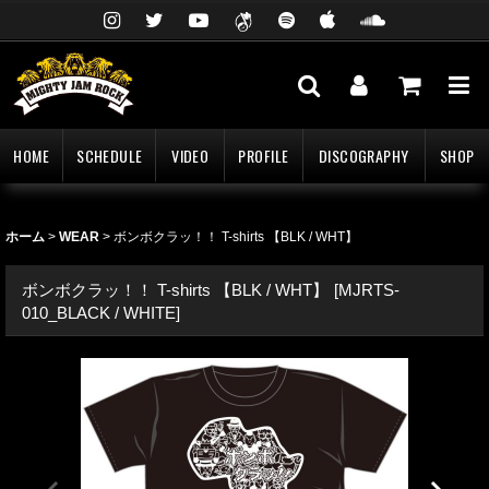
HOME
SCHEDULE
VIDEO
PROFILE
DISCOGRAPHY
SHOP
ホーム
>
WEAR
>
ボンボクラッ！！ T-shirts 【BLK / WHT】
ボンボクラッ！！ T-shirts 【BLK / WHT】
[
MJRTS-
010_BLACK / WHITE
]