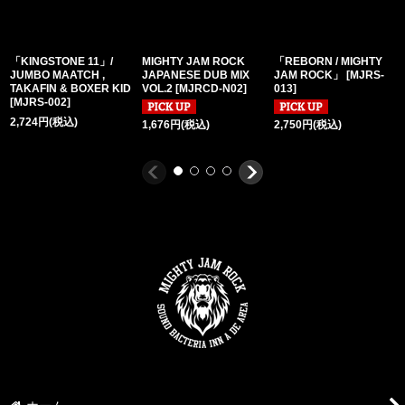
「KINGSTONE 11」/
MIGHTY JAM ROCK
「REBORN / MIGHTY
JUMBO MAATCH ,
JAPANESE DUB MIX
JAM ROCK」
[
MJRS-
TAKAFIN & BOXER KID
VOL.2
[
MJRCD-N02
]
013
]
[
MJRS-002
]
2,724
円
(税込)
1,676
円
(税込)
2,750
円
(税込)