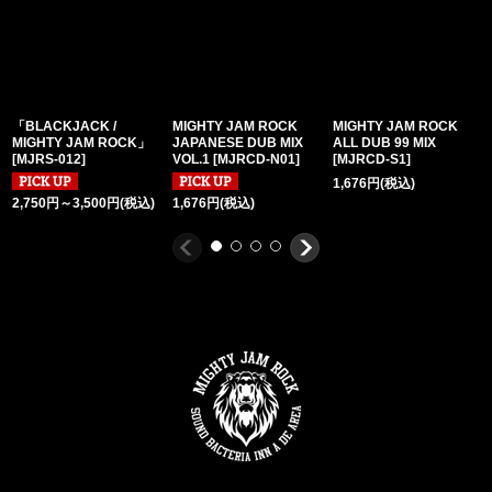
「BLACKJACK /
MIGHTY JAM ROCK
MIGHTY JAM ROCK
MIGHTY JAM ROCK」
JAPANESE DUB MIX
ALL DUB 99 MIX
[
MJRS-012
]
VOL.1
[
MJRCD-N01
]
[
MJRCD-S1
]
1,676
円
(税込)
2,750
円
～3,500
円
(税込)
1,676
円
(税込)