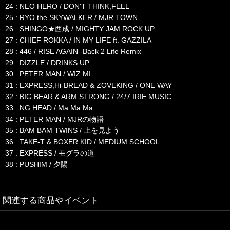
24 : NEO HERO / DON'T THINK,FEEL
25 : RYO the SKYWALKER / MJR TOWN
26 : SHINGO★西成 / MIGHTY JAM ROCK UP
27 : CHIEF ROKKA / IN MY LIFE ft. GAZZILA
28 : 446 / RISE AGAIN -Back 2 Life Remix-
29 : DIZZLE / DRINKS UP
30 : PETER MAN / WIZ MI
31 : EXPRESS,Hi-BREAD & ZOVEKING / ONE WAY
32 : BIG BEAR & ARM STRONG / 24/7 IRIE MUSIC
33 : NG HEAD / Ma Ma Ma…
34 : PETER MAN / MJRの物語
35 : BAM BAM TWINS / 上を見よう
36 : TAKE-T & BOXER KID / MEDIUM SCHOOL
37 : EXPRESS / モグラの道
38 : PUSHIM / 夕陽
関連する商品やイベント