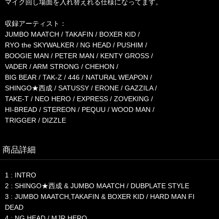
マイク回し場面を入れ替えれる仕様になってます。
収録アーティスト：
JUMBO MAATCH / TAKAFIN / BOXER KID /
RYO the SKYWALKER / NG HEAD / PUSHIM /
BOOGIE MAN / PETER MAN / KENTY GROSS /
VADER / ARM STRONG / CHEHON /
BIG BEAR / TAK-Z / 446 / NATURAL WEAPON /
SHINGO★西成 / SATUSSY / ERONE / GAZZILA /
TAKE-T / NEO HERO / EXPRESS / ZOVEKING /
HI-BREAD / STEREON / PEQUU / WOOD MAN /
TRIGGER / DIZZLE
商品詳細
1 : INTRO
2 : SHINGO★西成 & JUMBO MAATCH / DUBPLATE STYLE
3 : JUMBO MAATCH,TAKAFIN & BOXER KID / HARD MAN FI
DEAD
4 : NG HEAD / MJR HERO