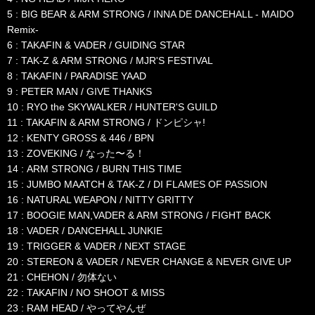
5 : BIG BEAR & ARM STRONG / INNA DE DANCEHALL - MAIDO
Remix-
6 : TAKAFIN & VADER / GUIDING STAR
7 : TAK-Z & ARM STRONG / MJR'S FESTIVAL
8 : TAKAFIN / PARADISE YAAD
9 : PETER MAN / GIVE THANKS
10 : RYO the SKYWALKER / HUNTER'S GUILD
11 : TAKAFIN & ARM STRONG / ドンピシャ!
12 : KENTY GROSS & 446 / BPN
13 : ZOVEKING / なった〜る！
14 : ARM STRONG / BURN THIS TIME
15 : JUMBO MAATCH & TAK-Z / DI FLAMES OF PASSION
16 : NATURAL WEAPON / NITTY GRITTY
17 : BOOGIE MAN,VADER & ARM STRONG / FIGHT BACK
18 : VADER / DANCEHALL JUNKIE
19 : TRIGGER & VADER / NEXT STAGE
20 : STEREON & VADER / NEVER CHANGE & NEVER GIVE UP
21 : CHEHON / 勿体ない
22 : TAKAFIN / NO SHOOT & MISS
23 : RAM HEAD / やってやんぜ