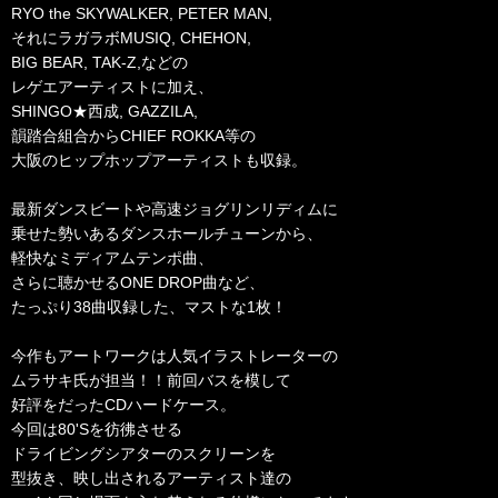
RYO the SKYWALKER, PETER MAN,
それにラガラボMUSIQ, CHEHON,
BIG BEAR, TAK-Z,などの
レゲエアーティストに加え、
SHINGO★西成, GAZZILA,
韻踏合組合からCHIEF ROKKA等の
大阪のヒップホップアーティストも収録。
最新ダンスビートや高速ジョグリンリディムに
乗せた勢いあるダンスホールチューンから、
軽快なミディアムテンポ曲、
さらに聴かせるONE DROP曲など、
たっぷり38曲収録した、マストな1枚！
今作もアートワークは人気イラストレーターの
ムラサキ氏が担当！！前回バスを模して
好評をだったCDハードケース。
今回は80'Sを彷彿させる
ドライビングシアターのスクリーンを
型抜き、映し出されるアーティスト達の