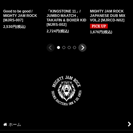
Good to be good /
「KINGSTONE 11」/
MIGHTY JAM ROCK
MIGHTY JAM ROCK
JUMBO MAATCH ,
JAPANESE DUB MIX
[
MJRS-007
]
TAKAFIN & BOXER KID
VOL.2
[
MJRCD-N02
]
[
MJRS-002
]
2,530
円
(税込)
2,724
円
(税込)
1,676
円
(税込)
ホーム