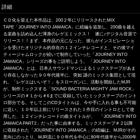
詳細
ＣＤ化を迎えた本作品は、200２年にリリースされたMIX
TAPE「JOURNEY INTO JAMAICA」に続編を追加し、200曲を越え
る楽曲を詰め込んだ渾身のレゲエミックス！ 遂に♪デジタル音源で
リリース！！まず、本作品の元になった、彼らがインスピレーショ
ンを受けたオリジナル的存在の１２インチレコードと、その後マイ
ティージャムロックが続いて制作していった「JOURNEY INTO
JAMAICA」シリーズの事をご説明しよう。 「JOURNEY INTO
JAMAICA」とは、日本人サウンドマンによるミックステープがあま
り存在しなかった９０年代後半に、突如 謎のミックス集団として現
れ、「レゲエはいいぞ！」をスローガンに、活動を開始したMJR
が、制作ミックスする「SOUND BACTERIA MIGHTY JAM ROCK」
シリーズの＃１から＃6までに収録していたミックステープのイント
ロ部分でる。そしてこのCDタイトルは、今や手に入れる事も不可能
に近い、１０年以上前にリリースされた１作目のイントロとして使
用した、１２インチレコードの曲タイトルが、 「JOURNEY INTO
JAMAICA PART2」だった事に由来する。ミックステープ＃２以降
に収録された「JOURNEY INTO JAMAICA 」の続編は、MJRがその
意向にのっとり、MJR流に９０年代を中心に80年代後半から2000年