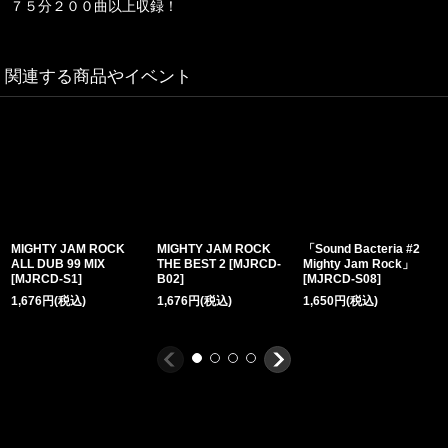
７５分２００曲以上収録！
関連する商品やイベント
MIGHTY JAM ROCK
MIGHTY JAM ROCK
「Sound Bacteria #2
ALL DUB 99 MIX
THE BEST 2
[
MJRCD-
Mighty Jam Rock」
[
MJRCD-S1
]
B02
]
[
MJRCD-S08
]
1,676
円
(税込)
1,676
円
(税込)
1,650
円
(税込)