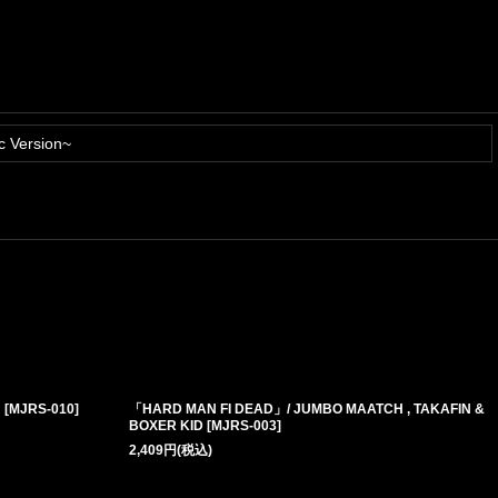
c Version~
」
[
MJRS-010
]
「HARD MAN FI DEAD」/ JUMBO MAATCH , TAKAFIN &
BOXER KID
[
MJRS-003
]
2,409
円
(税込)