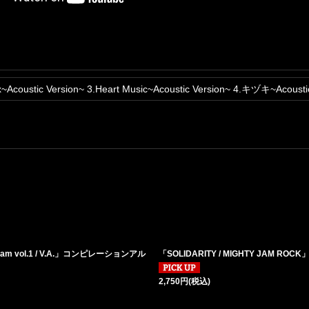
xx~Acoustic Version~ 3.Heart Music~Acoustic Version~ 4.キヅキ~Acousti
s Jam vol.1 / V.A.」コンピレーションアル
「SOLIDARITY / MIGHTY JAM ROCK
2,750
円
(税込)