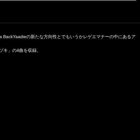
.k.a BackYaadieの新たな方向性とでもいうかレゲエマナーの中にあるア
「キヅキ」の4曲を収録。