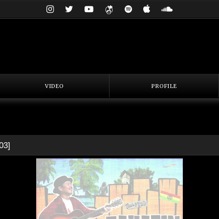
VIDEO
PROFILE
03
]