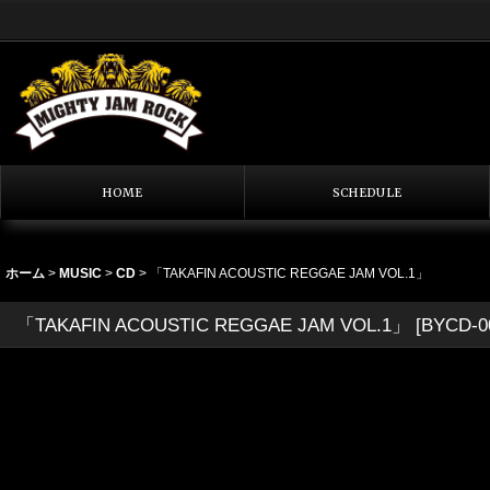
HOME
SCHEDULE
ホーム
>
MUSIC
>
CD
>
「TAKAFIN ACOUSTIC REGGAE JAM VOL.1」
「TAKAFIN ACOUSTIC REGGAE JAM VOL.1」
[
BYCD-0