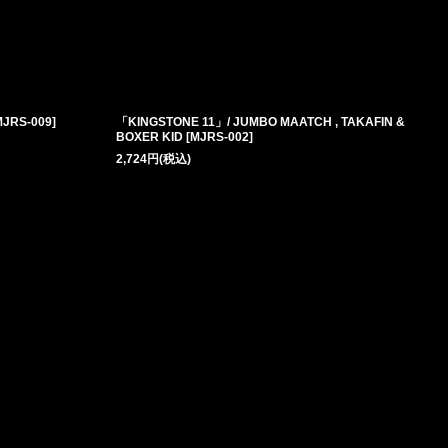
MJRS-009
]
「KINGSTONE 11」/ JUMBO MAATCH , TAKAFIN &
BOXER KID
[
MJRS-002
]
2,724
円
(税込)