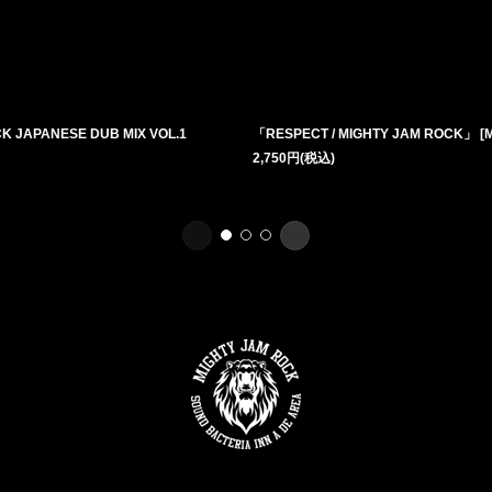
K JAPANESE DUB MIX VOL.1
「RESPECT / MIGHTY JAM ROCK」
[
2,750
円
(税込)