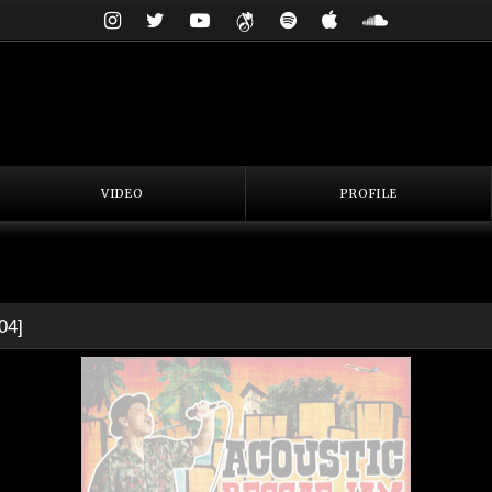
VIDEO
PROFILE
04
]