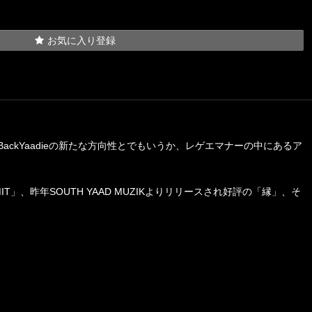
お気に入り登録
k.a BackYaadieの新たな方向性とでもいうか、レゲエマナーの中にあるア
MIT」、昨年SOUTH YAAD MUZIKよりリリースされ好評の「縁」、そ