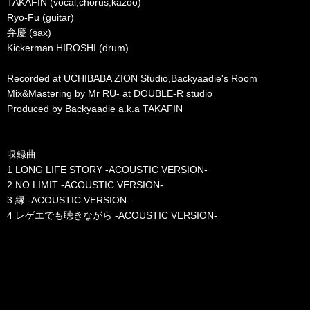
TAKAFIN (vocal,chorus,kazoo)
Ryo-Fu (guitar)
弁慶 (sax)
Kickerman HIROSHI (drum)
Recorded at UCHIBABA ZION Studio,Backyaadie's Room
Mix&Mastering by Mr RU- at DOUBLE-R studio
Produced by Backyaadie a.k.a TAKAFIN
収録曲
1 LONG LIFE STORY -ACOUSTIC VERSION-
2 NO LIMIT -ACOUSTIC VERSION-
3 縁 -ACOUSTIC VERSION-
4 レゲエでも聴きながら -ACOUSTIC VERSION-