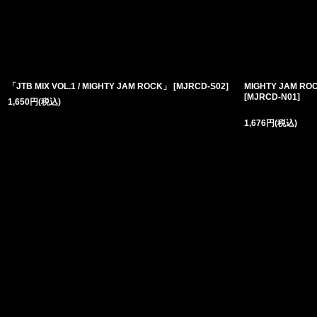
「JTB MIX VOL.1 / MIGHTY JAM ROCK」
[
MJRCD-S02
]
MIGHTY JAM ROC
[
MJRCD-N01
]
1,650
円
(税込)
1,676
円
(税込)