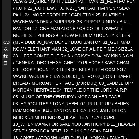
VEGAS 20_GIRL NIGHT / ELEPHANT MAN 21_FE FI FO FUN
/ T.O.K 22_CURFEW / T.O.K 23_NAH GAH HAPPEN / SEAN
PAUL 24_MORE PROPHET / CAPLETON 25_BLAZING /
WAYNE WONDER & SURPRIZE 26_OPPORTUNITY / BUJU
BANTON 27_ONE MAN ALONE / CHICO 28_I SWEAR /
RICHIE STEPHENS 29_SHOW ME DEM / BOUNTY KILLER
CD
(MJR DUB) 30_NAW DONE / BUJU BANTON 31_GET MAD
収
NOW / ELEPHANT MAN 32_LOVE OF A LIFE TIME / SIZZLA
録
33_HERE COMES THE RAIN / CRISSY D 34_MY KIND A GAL
曲
/ GENERAL DEGREE 35_GHETTO PLEDGE / BABY CHAM
36_LOOK / BOUNTY KILLER 37_KEEP THEM COMING /
WAYNE WONDER >BAY SIDE 01_INTRO 02_DON’T HAFFI
DREAD / MORGAN HERITAGE (MJR DUB) 03_SADDLE UP /
MORGAN HERITAGE 04_TEMPLE OF THE LORD / A.R.P
05_MUSIC OF THE CENTURY / MORGAN HERITAGE
06_HYPOCRITES / TONY REBEL 07_PULL IT UP / BERES
HAMMOND & BUJU BANTON 08_CALL ON JAH / DELON
REID & CEMENT KID 09_HEART BEAT / JAH CURE
10_WHEN MAMA FOR SAKE YOU / ANTHONY B 11_HEAVEN
SENT / SPRAGGA BENZ 12_PUNKIE / SEAN PAUL
13_JOKER / ATOOSHI (MJR DUB) 14_YOIKAN / TAKAFIN