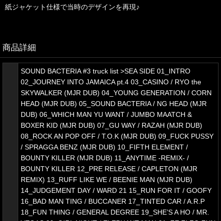
紙ジャケット仕様で当時のデザインを再現♪
商品詳細
SOUND BACTERIA #3 truck list >SEA SIDE 01_INTRO
02_JOURNEY INTO JAMAICA pt.4 03_CASINO / RYO the
SKYWALKER (MJR DUB) 04_YOUNG GENERATION / CORN
HEAD (MJR DUB) 05_SOUND BACTERIA / NG HEAD (MJR
DUB) 06_WHICH MAN YU WANT / JUMBO MAATCH &
BOXER KID (MJR DUB) 07_GU WAY / RAZAH (MJR DUB)
08_ROCK AN POP OFF / T.O.K (MJR DUB) 09_FUCK PUSSY
/ SPRAGGA BENZ (MJR DUB) 10_FIFTH ELEMENT /
BOUNTY KILLER (MJR DUB) 11_ANYTIME -REMIX- /
BOUNTY KILLER 12_PRE RELEASE / CAPLETON (MJR
REMIX) 13_RUFF LIKE WE / BEENIE MAN (MJR DUB)
14_JUDGEMENT DAY / WARD 21 15_RUN FOR IT / GOOFY
16_BAD MAN TING / BUCCANER 17_TINTED CAR / A.R.P
18_FUN THING / GENERAL DEGREE 19_SHE’S A HO / MR.