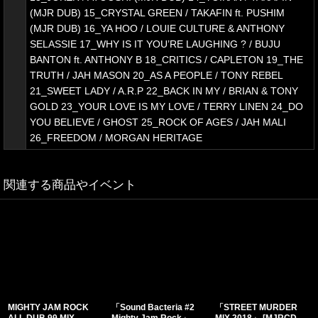
(MJR DUB) 15_CRYSTAL GREEN / TAKAFIN ft. PUSHIM
(MJR DUB) 16_YA HOO / LOUIE CULTURE & ANTHONY
SELASSIE 17_WHY IS IT YOU’RE LAUGHING ? / BUJU
BANTON ft. ANTHONY B 18_CRITICS / CAPLETON 19_THE
TRUTH / JAH MASON 20_AS A PEOPLE / TONY REBEL
21_SWEET LADY / A.R.P 22_BACK IN MY / BRIAN & TONY
GOLD 23_YOUR LOVE IS MY LOVE / TERRY LINEN 24_DO
YOU BELIEVE / GHOST 25_ROCK OF AGES / JAH MALI
26_FREEDOM / MORGAN HERITAGE
関連する商品やイベント
MIGHTY JAM ROCK
「Sound Bacteria #2
「STREET MURDER
ALL DUB 99 MIX
Mighty Jam Rock」
MIX 2018」
[
MJRCD-