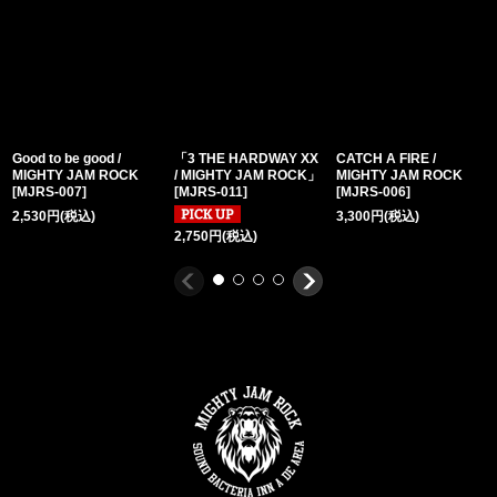
Good to be good /
「3 THE HARDWAY XX
CATCH A FIRE /
MIGHTY JAM ROCK
/ MIGHTY JAM ROCK」
MIGHTY JAM ROCK
[
MJRS-007
]
[
MJRS-011
]
[
MJRS-006
]
2,530
円
(税込)
3,300
円
(税込)
2,750
円
(税込)