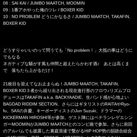
08 : SAI KAI / JUMBO MAATCH, MOOMIN
09 : 1番アホやった俺のツレ / BOXER KID
10 : NO PROBLEM どうにかなるさ / JUMBO MAATCH, TAKAFIN,
BOXER KID
どうすりゃいいのって問うても「No problem！」大抵の事はどうに
でもなる
ネガティブな騒がす風も仲間と超えたらかわす酒♪ あとは高くま
で 落ちたら上がるだけ！
21枚目を迎えてなお止まらぬ！JUMBO MAATCH, TAKAFIN,
BOXER KID３者から繰り出される現在進行形のフロウ♪リズムプロ
デュースはTAKAFIN a.k.a. BACKYAADIE、生バンド感が心地よい
BAGDAD RIDDIM SECTION、さらにはギタリストのRAITAやRyo-
fu、SAXの弁慶、キーボーディストのJun Suzuki、ドラマーの
KICKERMAN HIROSHI等が参加。ゲスト陣にはベテランレゲエシン
ガーMOOMINがJUMBO MAATCHとのコンビ曲で参加。さらに前回
のアルバムでも披露した裏庭浪速で繋がるHIP HOP勢の韻踏合組合