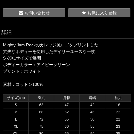
お問い合わせ
お気に入り登録
詳細
Mighty Jam Rockのカレッジ風ロゴをプリントした
丈夫なボディーを使用したデイリーユースな一枚。
S~XXLサイズで展開
ボディーカラー：アイビーグリーン
プリント：ホワイト
素材：コットン100%
サイズ(cm)
身丈
身幅
肩幅
袖丈
S
63
47
42
18
M
68
52
46
22
L
72
55
50
22
XL
75
60
55
23
XXL
80
65
59
25