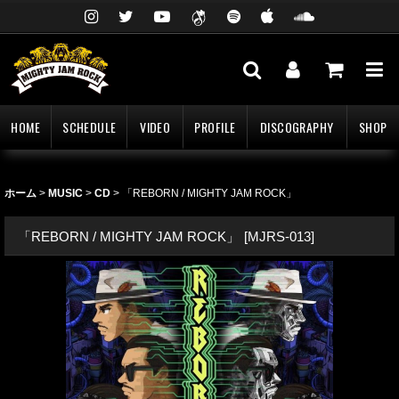
HOME
SCHEDULE
VIDEO
PROFILE
DISCOGRAPHY
SHOP
ホーム
>
MUSIC
>
CD
>
「REBORN / MIGHTY JAM ROCK」
「REBORN / MIGHTY JAM ROCK」
[
MJRS-013
]