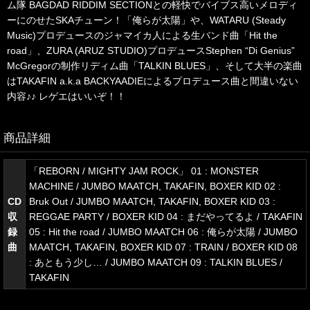
ム隊 BAGDAD RIDDIM SECTIONとの軽快でバイブス高いメロディ
ーにのせたSKAチューン！「俺らが太陽」や、WATARU (Steady
Music)プロデュースのジャマイカ人による生バンド曲「Hit the
road」、ZURA (ARUZ STUDIO)プロデュースStephen “Di Genius”
McGregorの制作リディム曲「TALKIN BLUES」、そして大半の楽曲
はTAKAFIN a.k.a BACKYAADIEによるプロデュース曲と間違いない
内容♪♪ レゲエはいいぞ！！
商品詳細
「REBORN / MIGHTY JAM ROCK」 01 : MONSTER
MACHINE / JUMBO MAATCH, TAKAFIN, BOXER KID 02 :
CD
Bruk Out / JUMBO MAATCH, TAKAFIN, BOXER KID 03 :
収
REGGAE PARTY / BOXER KID 04 : まだやってるよ / TAKAFIN
録
05 : Hit the road / JUMBO MAATCH 06 : 俺らが太陽 / JUMBO
曲
MAATCH, TAKAFIN, BOXER KID 07 : TRAIN / BOXER KID 08
: あともう少し… / JUMBO MAATCH 09 : TALKIN BLUES /
TAKAFIN