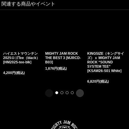
関連する商品やイベント
ハイエストマウンテン
MIGHTY JAM ROCK
KINGSIZE（キングサイ
2025ロゴTee（black）
THE BEST 3
[
MJRCD-
ズ）ｘ MIGHTY JAM
[
HM2025-tee-blk
]
B03
]
ROCK “SOUND
SYSTEM TEE”
1,676
円
(税込)
[
KSAW26-S01 White
]
4,200
円
(税込)
6,820
円
(税込)