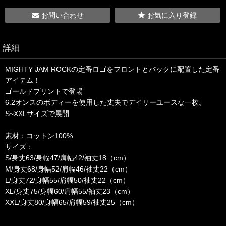
お問い合わせ
お気に入り登録
詳細
MIGHTY JAM ROCKの定番ロゴをフロントとバックに配置した定番
アイテム！
ゴールドプリントで登場
6.2オンスのボディーを使用した丈夫でデイリーユースな一枚。
S~XXLサイズで展開
素材：コットン100%
サイズ：
S/身丈63/身幅47/肩幅42/袖丈18（cm）
M/身丈68/身幅52/肩幅46/袖丈22（cm）
L/身丈72/身幅55/肩幅50/袖丈22（cm）
XL/身丈75/身幅60/肩幅55/袖丈23（cm）
XXL/身丈80/身幅65/肩幅59/袖丈25（cm）